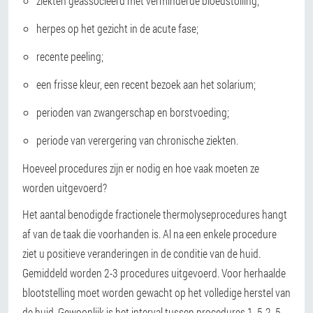
ziekten geassocieerd met verminderde bloedstolling;
herpes op het gezicht in de acute fase;
recente peeling;
een frisse kleur, een recent bezoek aan het solarium;
perioden van zwangerschap en borstvoeding;
periode van verergering van chronische ziekten.
Hoeveel procedures zijn er nodig en hoe vaak moeten ze
worden uitgevoerd?
Het aantal benodigde fractionele thermolyseprocedures hangt
af van de taak die voorhanden is. Al na een enkele procedure
ziet u positieve veranderingen in de conditie van de huid.
Gemiddeld worden 2-3 procedures uitgevoerd. Voor herhaalde
blootstelling moet worden gewacht op het volledige herstel van
de huid. Gewoonlijk is het interval tussen procedures 1, 5-2, 5