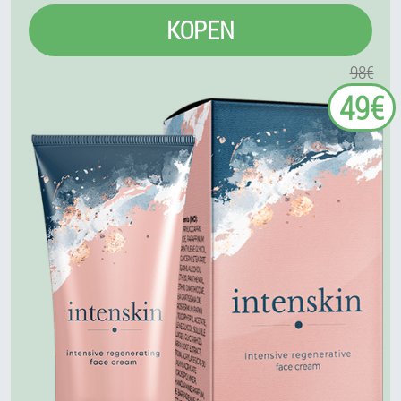
KOPEN
98€
49€